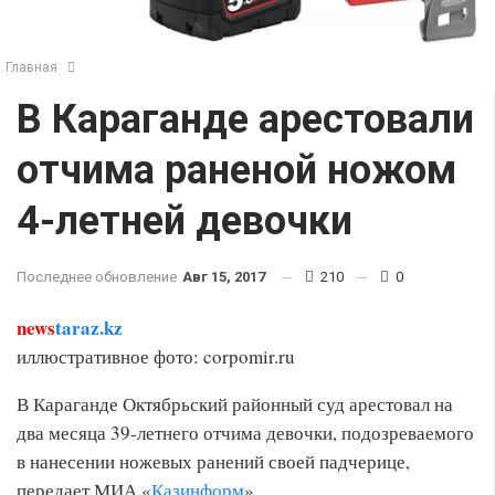
Главная
В Караганде арестовали
отчима раненой ножом
4-летней девочки
Последнее обновление
Авг 15, 2017
210
0
news
taraz.kz
иллюстративное фото: corpomir.ru
В Караганде Октябрьский районный суд арестовал на
два месяца 39-летнего отчима девочки, подозреваемого
в нанесении ножевых ранений своей падчерице,
передает МИА «
Казинформ
».