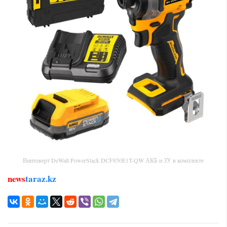
Винтоверт DeWalt PowerStack DCF850E1T-QW АКБ и ЗУ в комплекте
news
taraz.kz