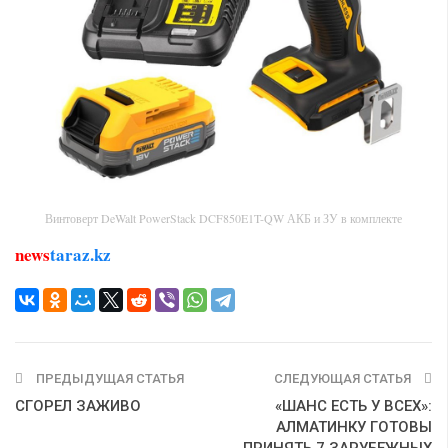
Винтоверт DeWalt PowerStack DCF850E1T-QW АКБ и ЗУ в комплекте
news
taraz.kz
ПРЕДЫДУЩАЯ СТАТЬЯ
СЛЕДУЮЩАЯ СТАТЬЯ
СГОРЕЛ ЗАЖИВО
«ШАНС ЕСТЬ У ВСЕХ»:
АЛМАТИНКУ ГОТОВЫ