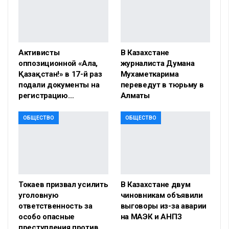
Активисты
В Казахстане
оппозиционной «Алға,
журналиста Думана
Қазақстан!» в 17-й раз
Мухаметкарима
подали документы на
переведут в тюрьму в
регистрацию…
Алматы
ОБЩЕСТВО
ОБЩЕСТВО
Токаев призвал усилить
В Казахстане двум
уголовную
чиновникам объявили
ответственность за
выговоры из-за аварии
особо опасные
на МАЭК и АНПЗ
преступления против…