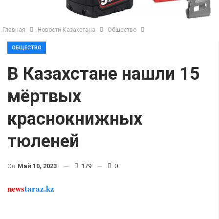
Главная
Новости Казахстана
Общество
ОБЩЕСТВО
В Казахстане нашли 15
мёртвых
краснокнижных
тюленей
On
Май 10, 2023
179
0
news
taraz.kz