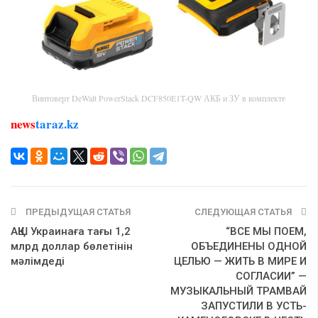
Винтоверт DeWalt PowerStack DCF850E1T-QW АКБ и ЗУ в комплекте
news
taraz.kz
ПРЕДЫДУЩАЯ СТАТЬЯ
СЛЕДУЮЩАЯ СТАТЬЯ
АҚШ Украинаға тағы 1,2
“ВСЕ МЫ ПОEM,
млрд доллар бөлетінін
ОБЪЕДИНЕНЫ ОДНОЙ
мәлімдеді
ЦЕЛЬЮ — ЖИТЬ В МИРЕ И
СОГЛАСИИ” —
МУЗЫКАЛЬНЫЙ ТРАМВАЙ
ЗАПУСТИЛИ В УСТЬ-