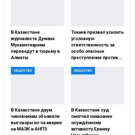
В Казахстане
Токаев призвал усилить
журналиста Думана
уголовную
Мухаметкарима
ответственность за
переведут в тюрьму в
особо опасные
Алматы
преступления против…
ОБЩЕСТВО
ОБЩЕСТВО
В Казахстане двум
В Казахстане суд
чиновникам объявили
смягчил наказание
выговоры из-за аварии
осуждённому
на МАЭК и АНПЗ
активисту Ермеку