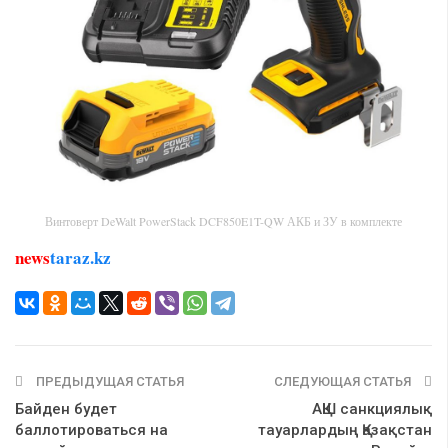
Винтоверт DeWalt PowerStack DCF850E1T-QW АКБ и ЗУ в комплекте
news
taraz.kz
ПРЕДЫДУЩАЯ СТАТЬЯ
СЛЕДУЮЩАЯ СТАТЬЯ
Байден будет
АҚШ санкциялық
баллотироваться на
тауарлардың Қазақстан