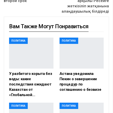
второй срок
арқылы Ресейге
жеткізіліп жатқанына
алаңдаушылық білдіреді
Вам Также Могут Понравиться
ПОЛИТИКА
ПОЛИТИКА
У разбитого корыта без
Астана уведомила
воды: какие
Пекин о завершении
последствия ожидают
процедур по
Казахстан от
соглашению о безвизе
«Глобальной…
ПОЛИТИКА
ПОЛИТИКА