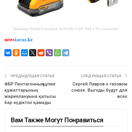
Винтоверт DeWalt PowerStack DCF850E1T-QW АКБ и ЗУ в комплекте
news
taraz.kz
ПРЕДЫДУЩАЯ СТАТЬЯ
СЛЕДУЮЩАЯ СТАТЬЯ
ФБР Пентагонның құпия
Сергей Лавров о газовом
құжаттарының
союзе: Выгоды будут для
жариялануына қатысы
всех
бар күдіктіні қамады
Вам Также Могут Понравиться