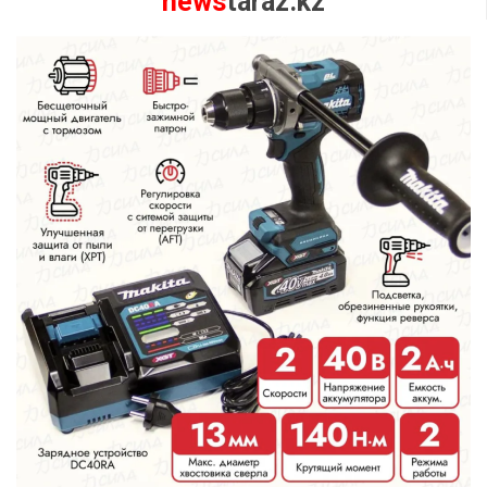
news
taraz.kz