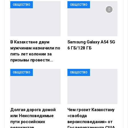
ОБЩЕСТВО
ОБЩЕСТВО
В Казахстане двум
Samsung Galaxy A54 5G
мужчинам назначили по
6 ГБ/128 ГБ
пять лет колонии за
призывы провести…
ОБЩЕСТВО
ОБЩЕСТВО
Долгая дорога домой
Чем грозит Казахстану
или Неисповедимые
«свобода
пути российских
вероисповедания» от
релокантов
Госдепартамента США