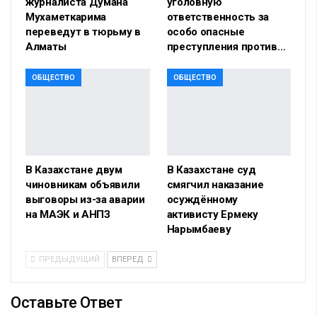
журналиста Думана
уголовную
Мухаметкарима
ответственность за
переведут в тюрьму в
особо опасные
Алматы
преступления против…
ОБЩЕСТВО
ОБЩЕСТВО
В Казахстане двум
В Казахстане суд
чиновникам объявили
смягчил наказание
выговоры из-за аварии
осуждённому
на МАЭК и АНПЗ
активисту Ермеку
Нарымбаеву
ПРЕДЫДУЩИЙ
ВПЕРЕД
Оставьте Ответ