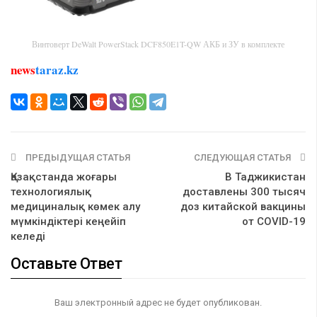
Винтоверт DeWalt PowerStack DCF850E1T-QW АКБ и ЗУ в комплекте
news
taraz.kz
ПРЕДЫДУЩАЯ СТАТЬЯ
СЛЕДУЮЩАЯ СТАТЬЯ
Қазақстанда жоғары
В Таджикистан
технологиялық
доставлены 300 тысяч
медициналық көмек алу
доз китайской вакцины
мүмкіндіктері кеңейіп
от COVID-19
келеді
Оставьте Ответ
Ваш электронный адрес не будет опубликован.