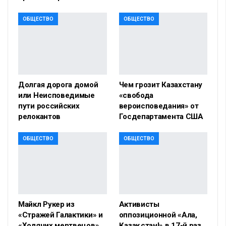
ОБЩЕСТВО
ОБЩЕСТВО
Долгая дорога домой
Чем грозит Казахстану
или Неисповедимые
«свобода
пути российских
вероисповедания» от
релокантов
Госдепартамента США
ОБЩЕСТВО
ОБЩЕСТВО
Майкл Рукер из
Активисты
«Стражей Галактики» и
оппозиционной «Алға,
«Ходячих мертвецов»
Қазақстан!» в 17-й раз