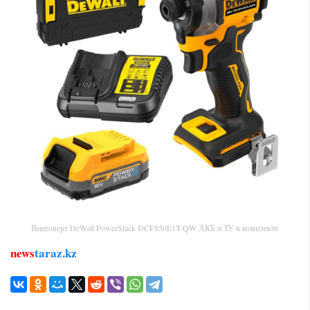
Винтоверт DeWalt PowerStack DCF850E1T-QW АКБ и ЗУ в комплекте
news
taraz.kz