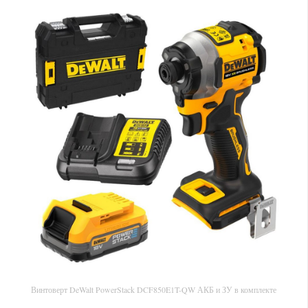
Винтоверт DeWalt PowerStack DCF850E1T-QW АКБ и ЗУ в комплекте