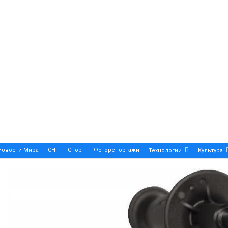
Новости Мира
СНГ
Спорт
Фоторепортажи
Технологии
Культура
A True Symbol Of Elegance And Precision