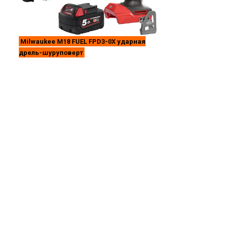
Milwaukee M18 FUEL FPD3-0X ударная
дрель-шуруповерт