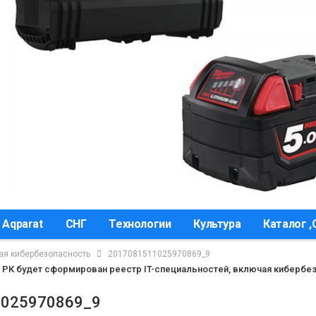
 Aqparat
СНГ
Технологии
Культура
Каталог 
чая кибербезопасность
2017081511025970869_9
В РК будет сформирован реестр IT-специальностей, включая кибербе
1025970869_9