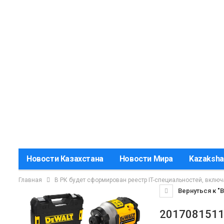
Новости Казахстана
Новости Мира
Kazaksha
Главная
В РК будет сформирован реестр IT-специальностей, вклю
Вернуться к "
201708151