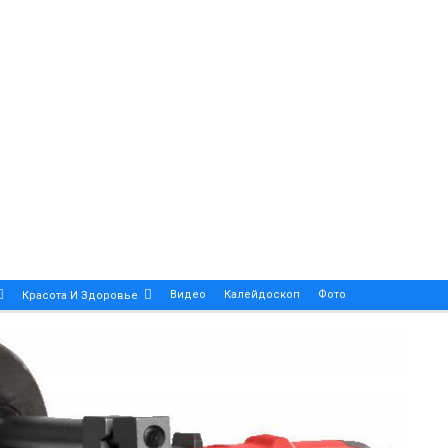
Видео
Калейдоскоп
Фото
Красота И Здоровье
Религия
Инфоблок
Экология