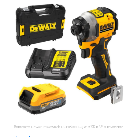
Винтоверт DeWalt PowerStack DCF850E1T-QW АКБ и ЗУ в комплекте