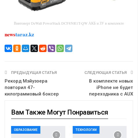
Винтоверт DeWalt PowerStack DCF850E1T-QW АКБ и ЗУ в комплекте
news
taraz.kz
ПРЕДЫДУЩАЯ СТАТЬЯ
СЛЕДУЮЩАЯ СТАТЬЯ
Рекорд Мэйуэзера
В комплекте новых
повторил 47-
iPhone не будет
килограммовый боксер
переходника с AUX
Вам Также Могут Понравиться
ОБРАЗОВАНИЕ
ТЕХНОЛОГИИ