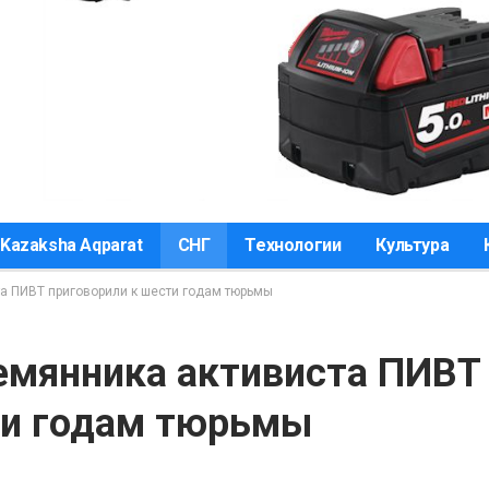
Kazaksha Aqparat
СНГ
Технологии
Культура
а ПИВТ приговорили к шести годам тюрьмы
емянника активиста ПИВТ
ти годам тюрьмы