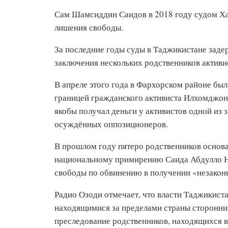
Сам Шамсиддин Саидов в 2018 году судом Ха
лишения свободы.
За последние годы суды в Таджикистане зад
заключения нескольких родственников активи
В апреле этого года в Фархорском районе бы
границей гражданского активиста Илхомджона
якобы получал деньги у активистов одной из 
осуждённых оппозиционеров.
В прошлом году пятеро родственников основ
национальному примирению Саида Абдулло Н
свободы по обвинению в получении «незакон
Радио Озоди отмечает, что власти Таджикист
находящимися за пределами страны сторонни
преследование родственников, находящихся в