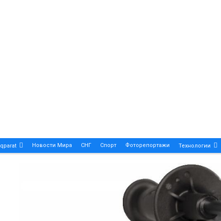
Новости Мира
СНГ
Спорт
Фоторепортажи
qparat
Технологии
Patek Philippe Calatrava DATE – A True Symbol Of Eleg
 Новости Казахстана