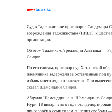
news
taraz.kz
Суд в Таджикистане приговорил Саидумара С
возрождения Таджикистана (ПИВТ), к шести 
организации.
Об этом Таджикской редакции Азаттыка — Р
Саидов.
По его словам, приговор суд Хатлонской обла
племянника задержали за оставленный под п
избавь моего дядю от клеветы». При вынесен
сказал Шамсиддин Саидов.
Абдулло Шамсиддин, сын Шамсиддина Саидо
Нури, 18 января этого года был депортирован
приговорён к семи годам лишения свободы —