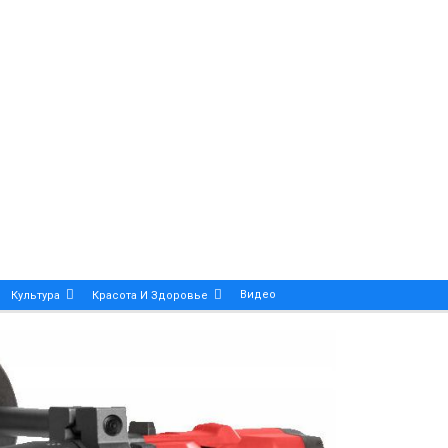
Видео
Культура
Красота И Здоровье
Калейдоскоп
ance And Precision