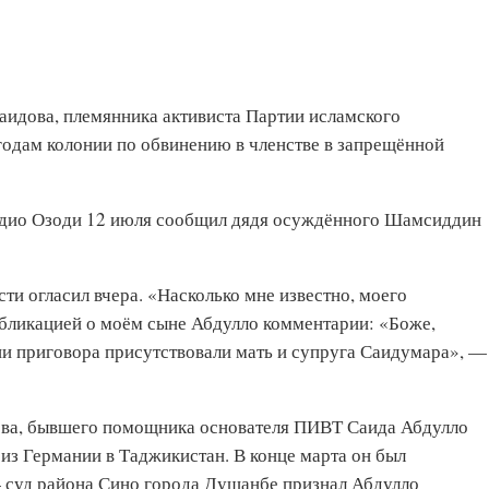
аидова, племянника активиста Партии исламского
годам колонии по обвинению в членстве в запрещённой
адио Озоди 12 июля сообщил дядя осуждённого Шамсиддин
сти огласил вчера. «Насколько мне известно, моего
убликацией о моём сыне Абдулло комментарии: «Боже,
ии приговора присутствовали мать и супруга Саидумара», —
ва, бывшего помощника основателя ПИВТ Саида Абдулло
 из Германии в Таджикистан. В конце марта он был
 суд района Сино города Душанбе признал Абдулло