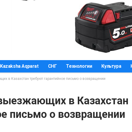
Kazaksha Aqparat
СНГ
Технологии
Культура
щих в Казахстан требуют гарантийное письмо о возвращении
 выезжающих в Казахстан
ое письмо о возвращении