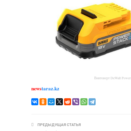
Винтоверт DeWalt Powe
news
taraz.kz
ПРЕДЫДУЩАЯ СТАТЬЯ