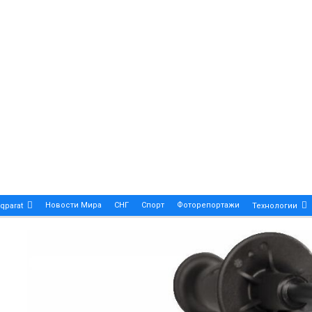
Новости Мира
СНГ
Спорт
Фоторепортажи
qparat
Технологии
Patek Philippe Calatrava DATE – A True Symbol Of Eleg
 Новости Казахстана