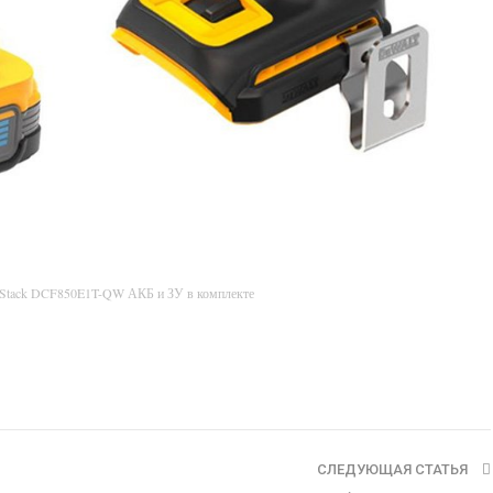
rStack DCF850E1T-QW АКБ и ЗУ в комплекте
СЛЕДУЮЩАЯ СТАТЬЯ