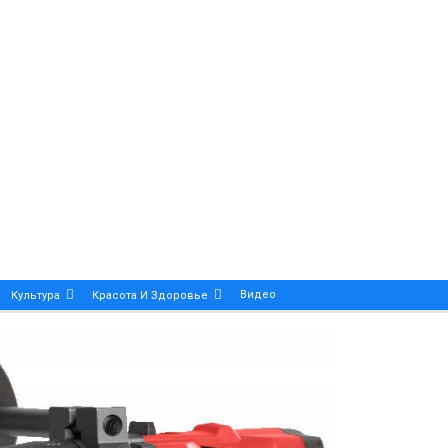
Видео
Культура
Красота И Здоровье
Калейдоскоп
ance And Precision