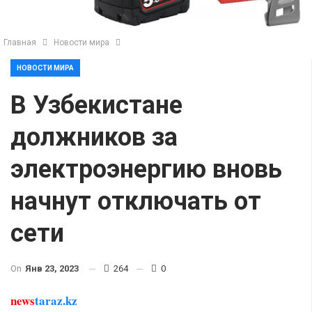
Главная
Новости мира
НОВОСТИ МИРА
В Узбекистане
должников за
электроэнергию вновь
начнут отключать от
сети
On
Янв 23, 2023
264
0
news
taraz.kz