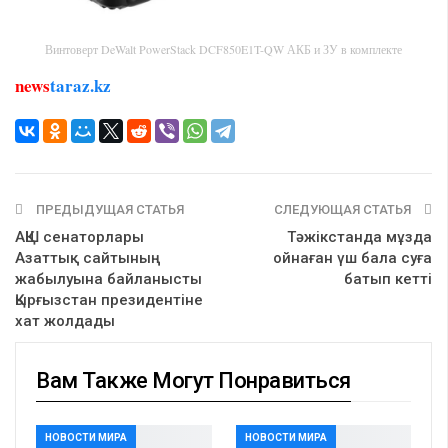
Винтоверт DeWalt PowerStack DCF850E1T-QW АКБ и ЗУ в комплекте
news
taraz.kz
ПРЕДЫДУЩАЯ СТАТЬЯ
СЛЕДУЮЩАЯ СТАТЬЯ
АҚШ сенаторлары
Тәжікстанда мұзда
Азаттық сайтының
ойнаған үш бала суға
жабылуына байланысты
батып кетті
Қырғызстан президентіне
хат жолдады
Вам Также Могут Понравиться
НОВОСТИ МИРА
НОВОСТИ МИРА