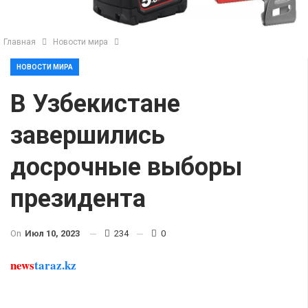
Главная
Новости мира
НОВОСТИ МИРА
В Узбекистане
завершились
досрочные выборы
президента
On
Июл 10, 2023
234
0
news
taraz.kz