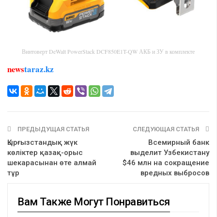
Винтоверт DeWalt PowerStack DCF850E1T-QW АКБ и ЗУ в комплекте
news
taraz.kz
ПРЕДЫДУЩАЯ СТАТЬЯ
СЛЕДУЮЩАЯ СТАТЬЯ
Қырғызстандық жүк
Всемирный банк
көліктер қазақ-орыс
выделит Узбекистану
шекарасынан өте алмай
$46 млн на сокращение
тұр
вредных выбросов
Вам Также Могут Понравиться