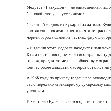
Медресе «Гавкушон» – не единственный истор
беспокойство у искусствоведов.
65-летний медник из Бухары Рахматилло Кули
протяжении последних пятидесяти лет распол
мэрией города одной из частных фирм для орг
– В здании этого медресе находился наш чек
К нам постоянно приезжали иностранные тур
говоря, продал это медресе обществу с огра
Сейчас более двадцати мастеров остались на у
В 1968 году по приказу тогдашнего руковод
было передано легендарному бухарскому ма
ученикам.
Рахматилло Кулиев является одним из этих т