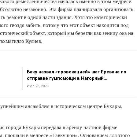
кового ремесленничества началась именно в этом медресе.
бсолютно незаконно. Эта фирма планировала организовать
ть ремонт в одной части здания. Хотя это категорически
ого гвоздя забить, потому что этот объект находится под
орический объект, который мы берегли как зеницу ока на
Рахматилло Кулиев.
Баку назвал «провокацией» шаг Еревана по
отправке гумпомощи в Нагорный…
Июл 28, 2023
упнейшим ансамблем в историческом центре Бухары,
.
рия города Бухары передала в аренду частной фирме
.м. площади в медресе «Гавкушон». ​Основанием для этого