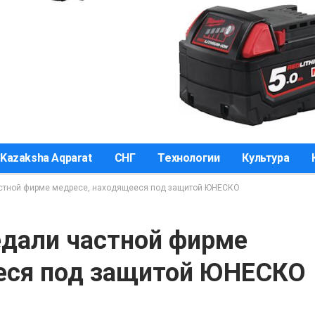
Kazaksha Aqparat
СНГ
Технологии
Культура
астной фирме медресе, находящееся под защитой ЮНЕСКО
едали частной фирме
еся под защитой ЮНЕСКО