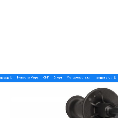
Новости Мира
СНГ
Спорт
Фоторепортажи
qparat
Технологии
Patek Philippe Calatrava DATE – A True Symbol Of Eleg
 Новости Казахстана