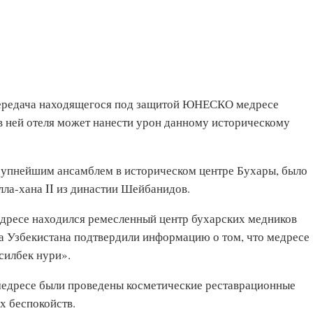
передача находящегося под защитой ЮНЕСКО медресе
в ней отеля может нанести урон данному историческому
упнейшим ансамблем в историческом центре Бухары, было
лла-хана II из династии Шейбанидов.
медресе находился ремесленный центр бухарских медников
а Узбекистана подтвердили информацию о том, что медресе
силбек нури».
 медресе были проведены косметические реставрационные
х беспокойств.