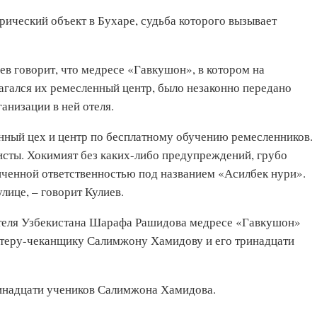
ический объект в Бухаре, судьба которого вызывает
ев говорит, что медресе «Гавкушон», в котором на
агался их ремесленный центр, было незаконно передано
анизации в ней отеля.
анный цех и центр по бесплатному обучению ремесленников.
исты. Хокимият без каких-либо предупреждений, грубо
ниченной ответственностью под названием «Асилбек нури».
лице, – говорит Кулиев.
ителя Узбекистана Шарафа Рашидова медресе «Гавкушон»
стеру-чеканщику Салимжону Хамидову и его тринадцати
ринадцати учеников Салимжона Хамидова.