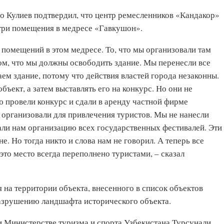
о Кулиев подтвердил, что центр ремесленников «Кандакор»
 три помещения в медресе «Гавкушон».
 помещений в этом медресе. То, что мы организовали там
том, что мы должны освободить здание. Мы перенесли все
ем здание, потому что действия властей города незаконны.
бъект, а затем выставлять его на конкурс. Но они не
ую провели конкурс и сдали в аренду частной фирме
 организовали для привлечения туристов. Мы не нанесли
али нам организацию всех государственных фестивалей. Эти
. Но тогда никто и слова нам не говорил. А теперь все
это место всегда переполнено туристами, – сказал
 на территории объекта, внесенного в список объектов
азрушению ландшафта исторического объекта.
и Министерстве туризма и спорта Узбекистана Турсунали