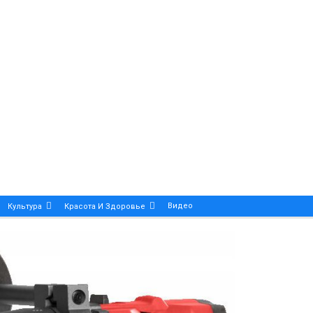
Видео
Культура
Красота И Здоровье
Калейдоскоп
ance And Precision