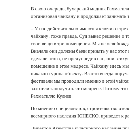
В свою очередь, бухарский медник Рахматилл
организовал чайхану и продолжает занимать
– У нас действительно имеются ключи от трех
чайхану, тоже правда. Суд вынес решение о 
свои вещи в три помещения. Мы не освобожда
Вначале они должны были принять у нас этот о
сделали этого, не предупредив нас, они втих
помещение в этом медресе. Чайхану здесь мы
никакого урона объекту. Власти всегда поруч
фестивали мы проводили именно в этой чайхане
захотели заполучить это медресе. Потому что 
Рахматилло Кулиев.
По мнению специалистов, строительство отеля
всемирного наследия ЮНЕСКО, приведет к р
Директор Агентства культурного наследия пр