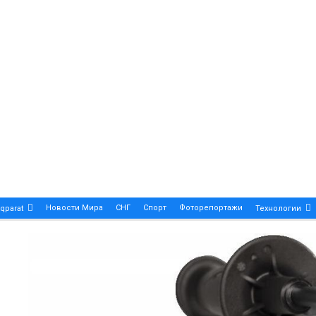
Новости Мира
СНГ
Спорт
Фоторепортажи
qparat
Технологии
Patek Philippe Calatrava DATE – A True Symbol Of Eleg
 Новости Казахстана