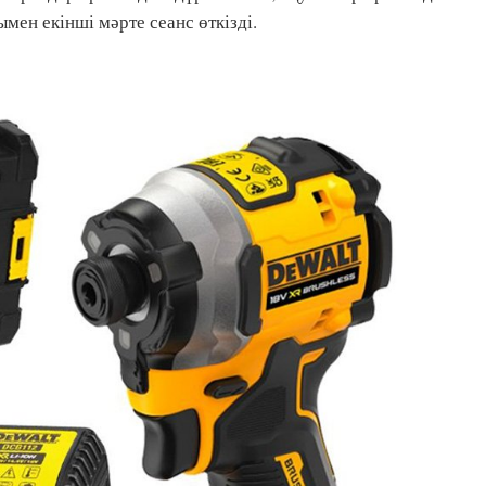
мен екінші мәрте сеанс өткізді.