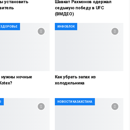
ы установить
Шавкат Рахмонов одержал
витель
седьмую победу в UFC
(ВМДЕО)
И ЗДОРОВЬЕ
ИНФОБЛОК
о нужны ночные
Как убрать запах из
Kotex?
холодильника
О
НОВОСТИ КАЗАХСТАНА