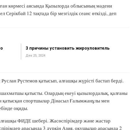
ан көрмесі аясында Қызылорда облысының мәдени
Серікбай 12 тақтада бір мезгілдік сеанс өткізді, деп
то
3 причины установить жироуловитель
Дек 25, 2024
Руслан Рүстемов қатысып, алғашқы жүрісті бастап берді.
 шахматшы қатысты. Олардың екеуі қызылордалық, қалғаны
н қатысқан спортшылар Дінасыл Ғалымжанұлы мен
бінде оқиды.
алғашқы ФИДЕ шебері. Жасөспірімдер және жастар
спірімдер арасында 3 дүркін Азия, оқушылар арасында 2