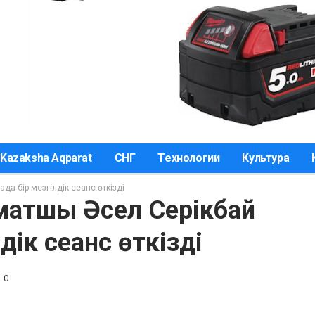
Kazaksha Aqparat
СНГ
Технологии
Культура
а бір мезгілдік сеанс өткізді
матшы Әсел Серікбай
дік сеанс өткізді
0