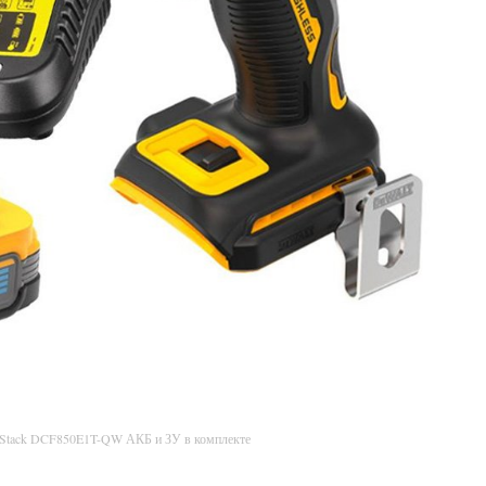
rStack DCF850E1T-QW АКБ и ЗУ в комплекте