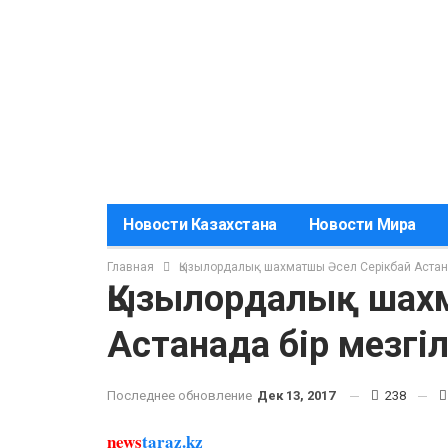
Новости Казахстана
Новости Мира
Главная
Қызылордалық шахматшы Әсел Серікбай Астанад
Қызылордалық шах
Астанада бір мезгіл
Последнее обновление
Дек 13, 2017
238
news
taraz.kz