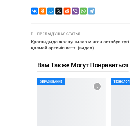
ПРЕДЫДУЩАЯ СТАТЬЯ
Қарағандыда жолаушылар мінген автобус түгі
қалмай өртеніп кетті (видео)
Вам Также Могут Понравиться
ОБРАЗОВАНИЕ
ТЕХНОЛОГ