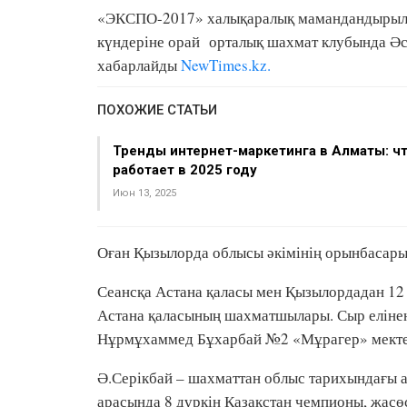
«ЭКСПО-2017» халықаралық мамандандырылғ
күндеріне орай орталық шахмат клубында Әсел 
хабарлайды
NewTimes.kz.
ПОХОЖИЕ СТАТЬИ
Тренды интернет-маркетинга в Алматы: ч
работает в 2025 году
Июн 13, 2025
Оған Қызылорда облысы әкімінің орынбасары 
Сеансқа Астана қаласы мен Қызылордадан 12
Астана қаласының шахматшылары. Сыр еліне
Нұрмұхаммед Бұхарбай №2 «Мұрагер» мекте
Ә.Серікбай – шахматтан облыс тарихындағы 
арасында 8 дүркін Қазақстан чемпионы, жасө