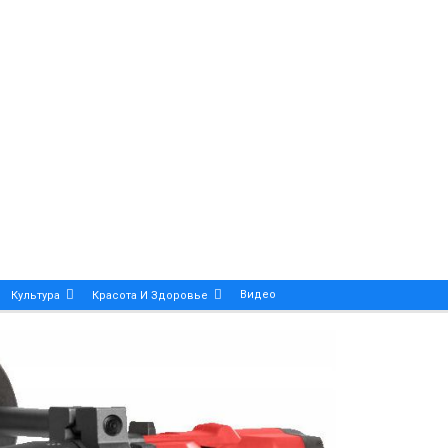
Видео
Культура
Красота И Здоровье
Калейдоскоп
ance And Precision