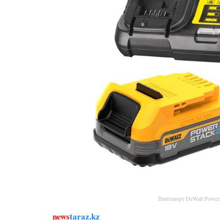
Винтоверт DeWalt Powe
news
taraz.kz