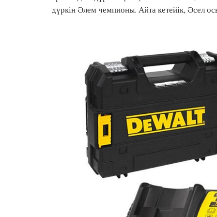
дүркін Әлем чемпионы. Айта кетейік, Әсел осы