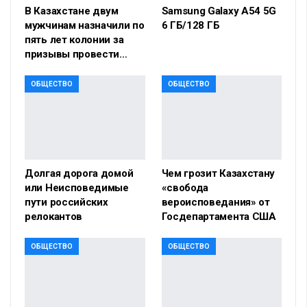
В Казахстане двум
Samsung Galaxy A54 5G
мужчинам назначили по
6 ГБ/128 ГБ
пять лет колонии за
призывы провести…
ОБЩЕСТВО
ОБЩЕСТВО
Долгая дорога домой
Чем грозит Казахстану
или Неисповедимые
«свобода
пути российских
вероисповедания» от
релокантов
Госдепартамента США
ОБЩЕСТВО
ОБЩЕСТВО