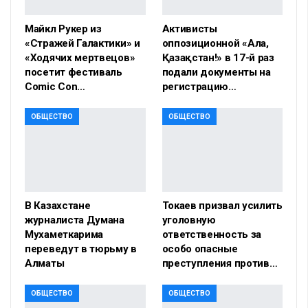
Майкл Рукер из
Активисты
«Стражей Галактики» и
оппозиционной «Алға,
«Ходячих мертвецов»
Қазақстан!» в 17-й раз
посетит фестиваль
подали документы на
Comic Con…
регистрацию…
ОБЩЕСТВО
ОБЩЕСТВО
В Казахстане
Токаев призвал усилить
журналиста Думана
уголовную
Мухаметкарима
ответственность за
переведут в тюрьму в
особо опасные
Алматы
преступления против…
ОБЩЕСТВО
ОБЩЕСТВО