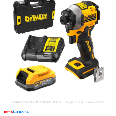
Винтоверт DeWalt PowerStack DCF850E1T-QW АКБ и ЗУ в комплекте
news
taraz.kz