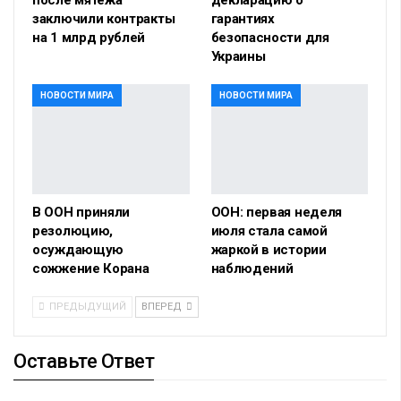
после мятежа
декларацию о
заключили контракты
гарантиях
на 1 млрд рублей
безопасности для
Украины
НОВОСТИ МИРА
НОВОСТИ МИРА
В ООН приняли
ООН: первая неделя
резолюцию,
июля стала самой
осуждающую
жаркой в истории
сожжение Корана
наблюдений
ПРЕДЫДУЩИЙ
ВПЕРЕД
Оставьте Ответ