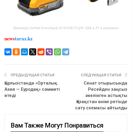
Винтоверт DeWalt PowerStack DCF850E1T-QW АКБ и ЗУ в комплекте
news
taraz.kz
ПРЕДЫДУЩАЯ СТАТЬЯ
СЛЕДУЮЩАЯ СТАТЬЯ
Қырғызстанда «Орталық
Сенат отырысында
Азия — Еуродақ» саммиті
Ресейден заңсыз
өтеді
әкелінген астықты
Қазақстан өнімі ретінде
сату схемасы айтылды
Вам Также Могут Понравиться