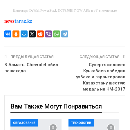
Винтоверт DeWalt PowerStack DCF850E1T-QW АКБ и ЗУ в комплекте
news
taraz.kz
ПРЕДЫДУЩАЯ СТАТЬЯ
СЛЕДУЮЩАЯ СТАТЬЯ
В Алматы Chevrolet сбил
Супертяжеловес
пешехода
Кункабаев победил
узбека и гарантировал
Казахстану шестую
медаль на ЧМ-2017
Вам Также Могут Понравиться
ОБРАЗОВАНИЕ
ТЕХНОЛОГИИ