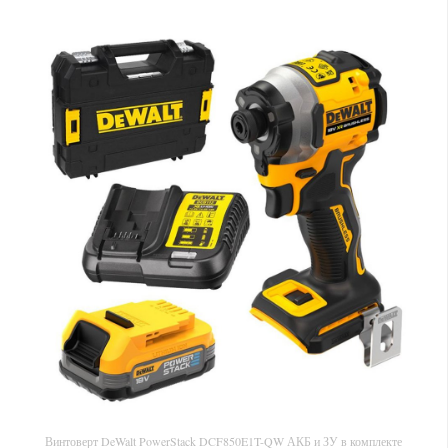
Винтоверт DeWalt PowerStack DCF850E1T-QW АКБ и ЗУ в комплекте