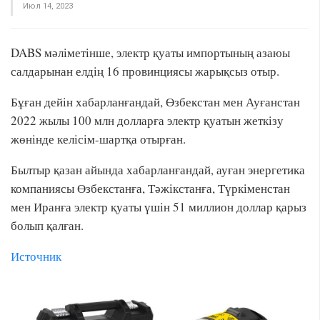
Июл 14, 2023
DABS мәліметінше, электр қуаты импортының азаюы
салдарынан елдің 16 провинциясы жарықсыз отыр.
Бұған дейін хабарланғандай, Өзбекстан мен Ауғанстан
2022 жылы 100 млн долларға электр қуатын жеткізу
жөнінде келісім-шартқа отырған.
Былтыр қазан айында хабарланғандай, ауған энергетика
компаниясы Өзбекстанға, Тәжікстанға, Түркіменстан
мен Иранға электр қуаты үшін 51 миллион доллар қарыз
болып қалған.
Источник