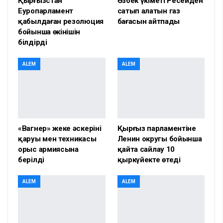
Қырғызстан
Өзбек үкіметі Ресейден
Еуропарламент
сатып алатын газ
қабылдаған резолюция
бағасын айтпады
бойынша өкінішін
білдірді
ALEM
ALEM
«Вагнер» жеке әскерінің
Қырғыз парламентіне
қаруы мен техникасы
Ленин округы бойынша
орыс армиясына
қайта сайлау 10
берілді
қыркүйекте өтеді
ALEM
ALEM