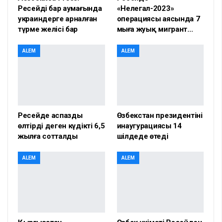
Ресейдің бар аумағында
«Нелегал-2023»
украиндерге арналған
операциясы аясында 7
түрме желісі бар
мыңға жуық мигрант…
ALEM
ALEM
Ресейде аспазды
Өзбекстан президентінің
өлтірді деген күдікті 6,5
инаугурациясы 14
жылға сотталды
шілдеде өтеді
ALEM
ALEM