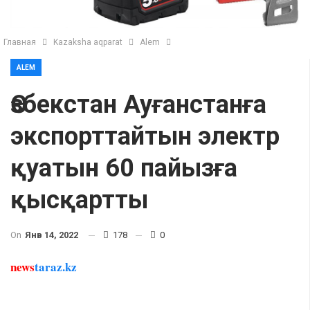
Главная
Kazaksha aqparat
Alem
ALEM
Өзбекстан Ауғанстанға
экспорттайтын электр
қуатын 60 пайызға
қысқартты
On
Янв 14, 2022
178
0
news
taraz.kz