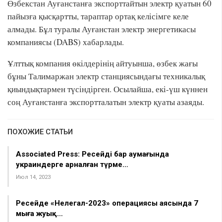
Өзбекстан Ауғанстанға экспорттайтын электр қуатын 60
пайызға қысқартты, тараптар ортақ келісімге келе
алмады. Бұл туралы Ауғанстан электр энергетикасы
компаниясы (DABS) хабарлады.
Ұлттық компания өкілдерінің айтуынша, өзбек жағы
бұны Талимаржан электр станциясындағы техникалық
қиындықтармен түсіндірген. Осылайша, екі-үш күннен
соң Ауғанстанға экспортталатын электр қуаты азаяды.
ПОХОЖИЕ СТАТЬИ
Associated Press: Ресейдің бар аумағында
украиндерге арналған түрме…
Июл 14, 2023
Ресейде «Нелегал-2023» операциясы аясында 7
мыңға жуық…