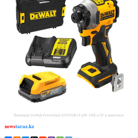
Винтоверт DeWalt PowerStack DCF850E1T-QW АКБ и ЗУ в комплекте
news
taraz.kz