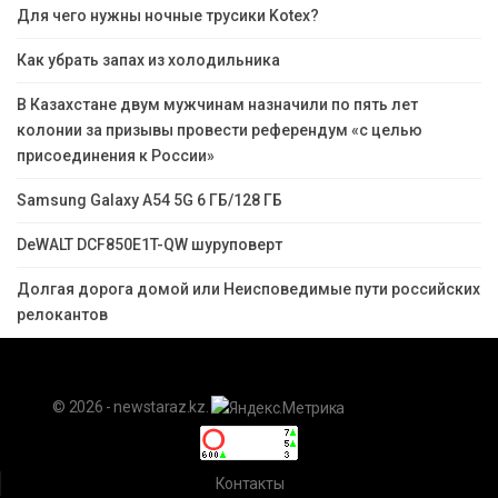
Для чего нужны ночные трусики Kotex?
Как убрать запах из холодильника
В Казахстане двум мужчинам назначили по пять лет
колонии за призывы провести референдум «с целью
присоединения к России»
Samsung Galaxy A54 5G 6 ГБ/128 ГБ
DeWALT DCF850E1T-QW шуруповерт
Долгая дорога домой или Неисповедимые пути российских
релокантов
© 2026 - newstaraz.kz.
Контакты