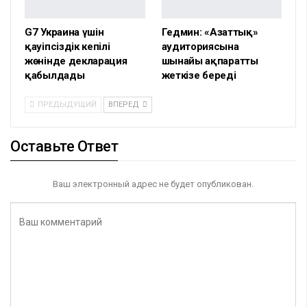
G7 Украина үшін
Гедмин: «Азаттық»
қауіпсіздік кепілі
аудиториясына
жөнінде декларация
шынайы ақпаратты
қабылдады
жеткізе береді
ПРЕДЫДУЩИЙ
ВПЕРЕД
Оставьте Ответ
Ваш электронный адрес не будет опубликован.