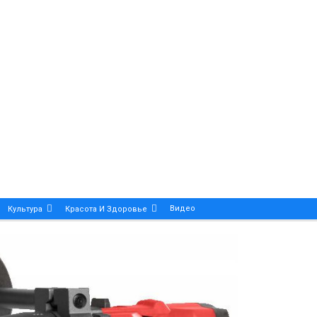
Видео
Культура
Красота И Здоровье
Калейдоскоп
ance And Precision