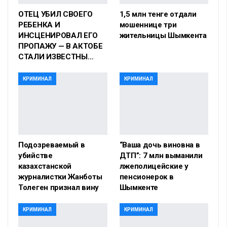
ОТЕЦ УБИЛ СВОЕГО
1,5 млн тенге отдали
РЕБЕНКА И
мошеннице три
ИНСЦЕНИРОВАЛ ЕГО
жительницы Шымкента
ПРОПАЖУ — В АКТОБЕ
СТАЛИ ИЗВЕСТНЫ…
КРИМИНАЛ
КРИМИНАЛ
Подозреваемый в
“Ваша дочь виновна в
убийстве
ДТП”: 7 млн выманили
казахстанской
лжеполицейские у
журналистки Жанботы
пенсионерок в
Толеген признал вину
Шымкенте
КРИМИНАЛ
КРИМИНАЛ