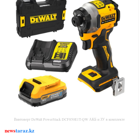
Винтоверт DeWalt PowerStack DCF850E1T-QW АКБ и ЗУ в комплекте
news
taraz.kz