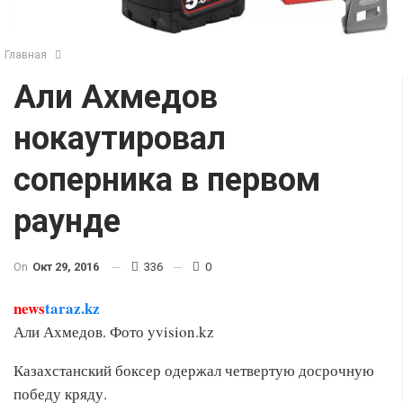
Главная
Али Ахмедов
нокаутировал
соперника в первом
раунде
On
Окт 29, 2016
336
0
news
taraz.kz
Али Ахмедов. Фото yvision.kz
Казахстанский боксер одержал четвертую досрочную
победу кряду.