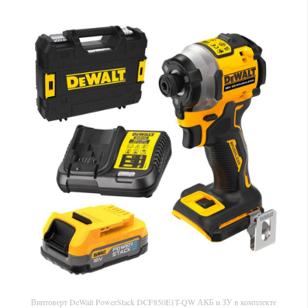
Винтоверт DeWalt PowerStack DCF850E1T-QW АКБ и ЗУ в комплекте