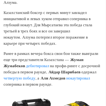
Алзума.
Казахстанский боксер с первых минут завладел
инициативой и левых хуком отправил соперника в
глубокий нокаут. Для Мырсатаева эта победа стала
третьей в трех боях и все он завершил
нокаутом. Алзума потерпел второе поражение в
карьере при четырех победах.
Ранее в рамках вечера бокса свои бои также выиграли
Жуман
еще три представителя Казахстана —
Жумабеков
дебютировал
на профи-ринге с досрочной
Айдар Шарибаев
победы в первом раунде,
одержал
Али Ахмедов
четвертую победу
, а
нокаутировал
соперника в первом раунде.