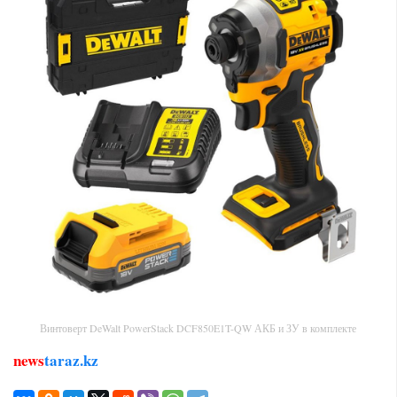
Винтоверт DeWalt PowerStack DCF850E1T-QW АКБ и ЗУ в комплекте
news
taraz.kz