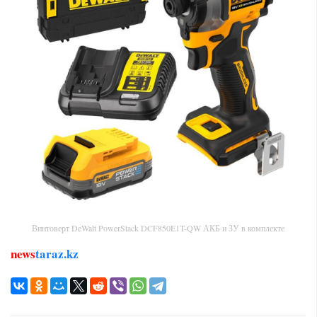
Винтоверт DeWalt PowerStack DCF850E1T-QW АКБ и ЗУ в комплекте
news
taraz.kz