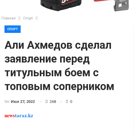
Главная
Спорт
СПОРТ
Али Ахмедов сделал
заявление перед
титульным боем с
топовым соперником
On
Июл 27, 2022
268
0
news
taraz.kz