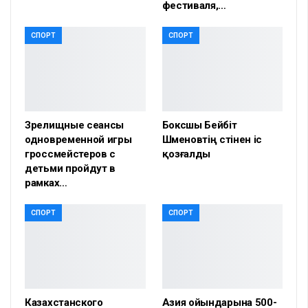
фестиваля,…
СПОРТ
СПОРТ
Зрелищные сеансы
Боксшы Бейбіт
одновременной игры
Шүменовтің үстінен іс
гроссмейстеров с
қозғалды
детьми пройдут в
рамках…
СПОРТ
СПОРТ
Казахстанского
Азия ойындарына 500-