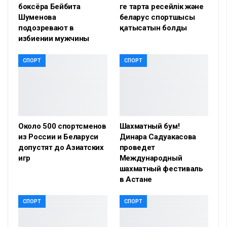
боксёра Бейбита
ге тарта ресейлік және
Шуменова
беларус спортшысы
подозревают в
қатысатын болды
избиении мужчины
СПОРТ
СПОРТ
Около 500 спортсменов
Шахматный бум!
из России и Беларуси
Динара Садуакасова
допустят до Азиатских
проведет
игр
Международный
шахматный фестиваль
в Астане
СПОРТ
СПОРТ