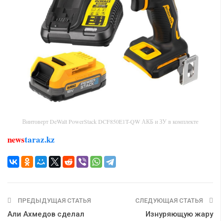
Винтоверт DeWalt PowerStack DCF850E1T-QW АКБ и ЗУ в комплекте
news
taraz.kz
ПРЕДЫДУЩАЯ СТАТЬЯ
СЛЕДУЮЩАЯ СТАТЬЯ
Али Ахмедов сделал
Изнуряющую жару