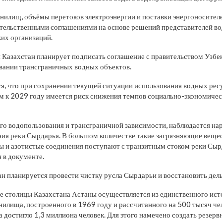
нилищ, объёмы перетоков электроэнергии и поставки энергоносител
ельственными соглашениями на основе решений представителей во
их организаций.
я Казахстан планирует подписать соглашение с правительством Узбе
вании трансграничных водных объектов.
я, что при сохранении текущей ситуации использования водных рес
м к 2029 году имеется риск снижения темпов социально-экономическ
о водопользования и трансграничной зависимости, наблюдается н
ния реки Сырдарья. В большом количестве такие загрязняющие вещес
 и азотистые соединения поступают с транзитным стоком реки Сыр
 в документе.
ан планируется провести чистку русла Сырдарьи и восстановить дель
е столицы Казахстана Астаны осуществляется из единственного ис
илища, построенного в 1969 году и рассчитанного на 500 тысяч че
а достигло 1,3 миллиона человек. Для этого намечено создать резер