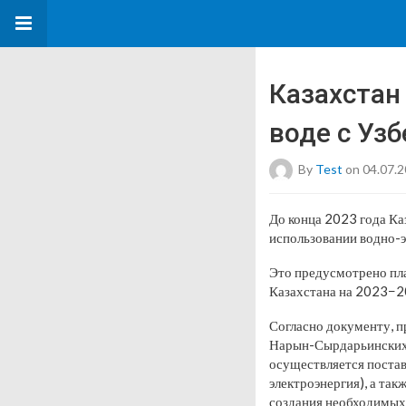
Казахстан
воде с Уз
By
Test
on 04.07.
До конца 2023 года Ка
использовании водно-э
Это предусмотрено пл
Казахстана на 2023−2
Согласно документу, п
Нарын-Сырдарьинских Г
осуществляется постав
электроэнергия), а так
создания необходимых