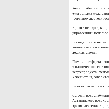
Режим работы водохра
ежегодными межправит
топливно-энергетическ
Кроме того, до декабр
управлении и использо
В концепции отмечаетс
экономики и население
дефицита воды.
Помимо неэффективног
экологического состоя
нефтепродукты, фенолы
Узбекистана, говорится
В связи с этим Казахст
Сегодня водоснабжени
Астанинского водохран
время население город