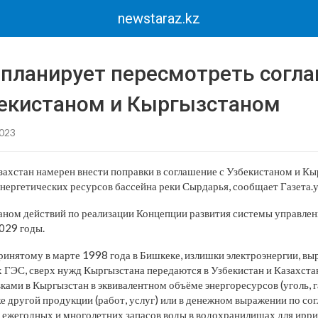
newstaraz.kz
 планирует пересмотреть согла
бекистаном и Кыргызстаном
2023
захстан намерен внести поправки в соглашение с Узбекистаном и К
нергетических ресурсов бассейна реки Сырдарья, сообщает Газета.у
аном действий по реализации Концепции развития системы управле
029 годы.
ринятому в марте 1998 года в Бишкеке, излишки электроэнергии, в
ЭС, сверх нужд Кыргызстана передаются в Узбекистан и Казахстан
ками в Кыргызстан в эквивалентном объёме энергоресурсов (уголь, г
же другой продукции (работ, услуг) или в денежном выражении по со
 ежегодных и многолетних запасов воды в водохранилищах для ирр