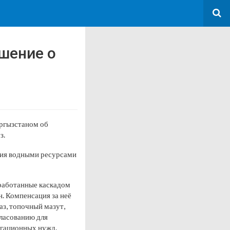
шение о
ыргызстаном об
з.
ния водными ресурсами
ыработанные каскадом
. Компенсация за неё
аз, топочный мазут,
гласованию для
игационных нужд.