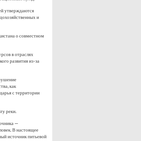
ей утверждаются
дохозяйственных и
кистана о совместном
урсов в отраслях
ого развития из-за
арушение
тва, как
дарья с территории
ту реки.
точника —
ловек. В настоящее
вный источник питьевой