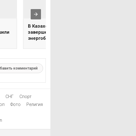
В Казахстане
Казахстан запро
шили
завершен ремонт
экстрадицию
энергоблока МАЭК
официального
после аварии
учредителя
«Оператора РОП»
которую задержа
ОАЭ
бавить комментарий
СНГ
Спорт
оп
Фото
Религия
on