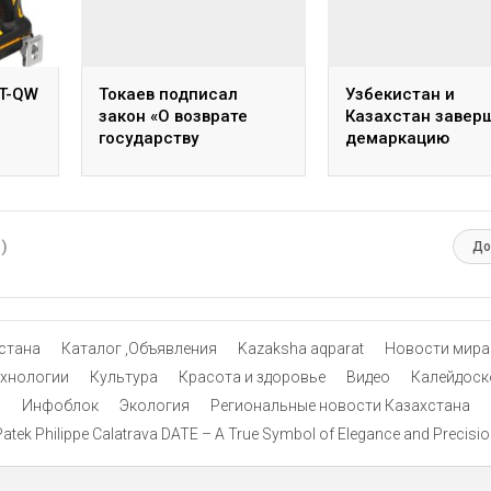
T-QW
Токаев подписал
Узбекистан и
закон «О возврате
Казахстан завер
государству
демаркацию
незаконно
госграницы
приобретённых
активов»
0)
До
стана
Каталог ,Объявления
Kazaksha aqparat
Новости мира
ехнологии
Культура
Красота и здоровье
Видео
Калейдоск
Инфоблок
Экология
Региональные новости Казахстана
atek Philippe Calatrava DATE – A True Symbol of Elegance and Precisi