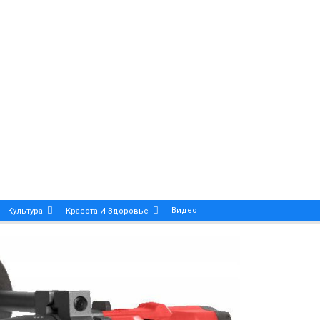
Видео
Культура
Красота И Здоровье
Калейдоскоп
ance And Precision