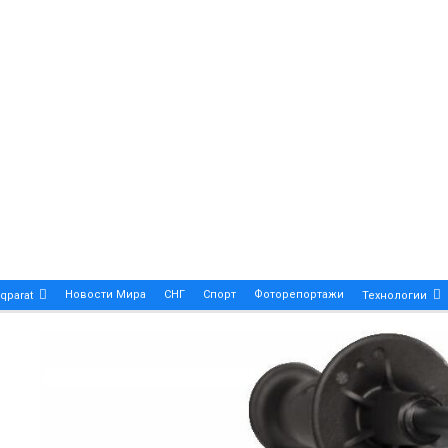
Новости Мира
СНГ
Спорт
Фоторепортажи
qparat
Технологии
Patek Philippe Calatrava DATE – A True Symbol Of Eleg
 Новости Казахстана