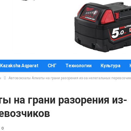
Kazaksha Aqparat
СНГ
Технологии
Культура
ы
Автовокзалы Алматы на грани разорения из-за нелегальных перевозчи
 на грани разорения из-
ревозчиков
0