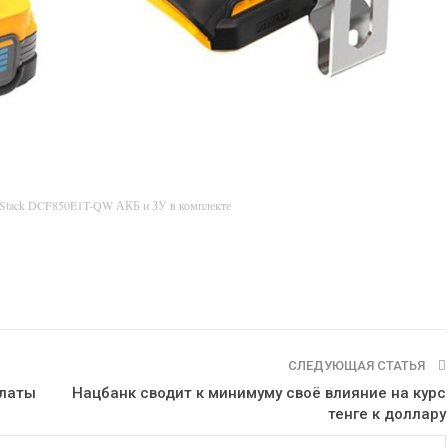
rStack DCF850E1T-QW АКБ и ЗУ в комплекте
СЛЕДУЮЩАЯ СТАТЬЯ
платы
Нацбанк сводит к минимуму своё влияние на курс
тенге к доллару