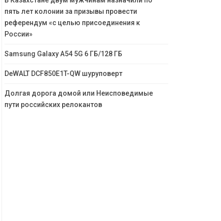
В Казахстане двум мужчинам назначили по
пять лет колонии за призывы провести
референдум «с целью присоединения к
России»
Samsung Galaxy A54 5G 6 ГБ/128 ГБ
DeWALT DCF850E1T-QW шуруповерт
Долгая дорога домой или Неисповедимые
пути российских релокантов