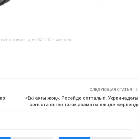
rStack DCF850E1T-QW АКБ и ЗУ в комплекте
СЛЕДУЮЩАЯ СТАТЬЯ
бар
«Екі аяғы жоқ». Ресейде сотталып, Украинадағы
соғыста өлген тәжік азаматы елінде жерленді