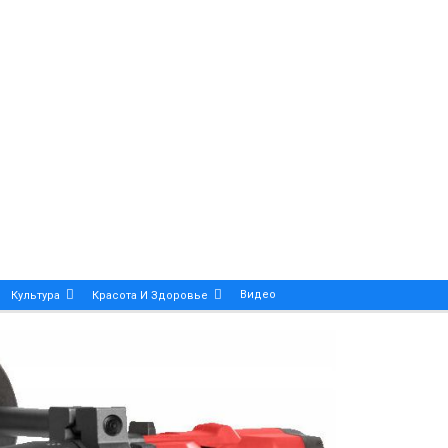
Видео
Культура
Красота И Здоровье
Калейдоскоп
ance And Precision