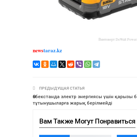
Винтоверт DeWalt Powe
news
taraz.kz
ПРЕДЫДУЩАЯ СТАТЬЯ
Өзбекстанда электр энергиясы үшін қарызы 
тұтынушыларға жарық берілмейді
Вам Также Могут Понравиться