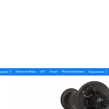
Новости Мира
СНГ
Спорт
Фоторепортажи
qparat
Технологии
Patek Philippe Calatrava DATE – A True Symbol Of Eleg
 Новости Казахстана