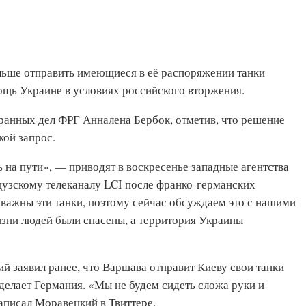
льше отправить имеющиеся в её распоряжении танки
ощь Украине в условиях российского вторжения.
транных дел ФРГ Анналена Бербок, отметив, что решение
кой запрос.
ь на пути», — приводят в воскресенье западные агентства
цузскому телеканалу LCI после франко-германских
 важны эти танки, поэтому сейчас обсуждаем это с нашими
изни людей были спасены, а территория Украины
заявил ранее, что Варшава отправит Киеву свои танки
сделает Германия. «Мы не будем сидеть сложа руки и
аписал Моравецкий в Твиттере.