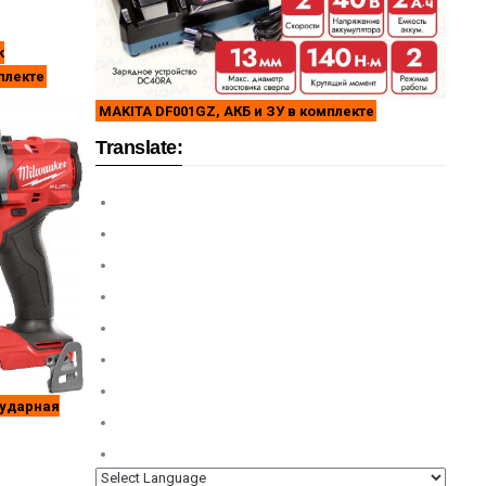
k
плекте
MAKITA DF001GZ, АКБ и ЗУ в комплекте
Translate:
 ударная