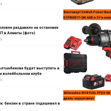
15
Винтоверт DeWalt PowerStac
DCF850E1T-QW АКБ и ЗУ в ком
еловек раздавило на остановке
ТП в Алматы (фото)
15
Алтынбекова будет выступать в
м волейбольном клубе
15
Milwaukee M18 FUEL FPD3-0X
дрель-шуруповерт
к: бензин в стране подешевел в