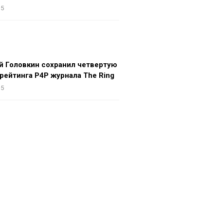
15
й Головкин сохранил четвертую
рейтинга P4P журнала The Ring
15