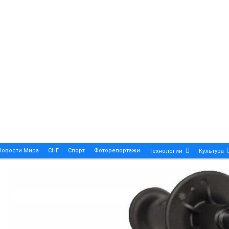
Новости Мира
СНГ
Спорт
Фоторепортажи
Технологии
Культура
A True Symbol Of Elegance And Precision