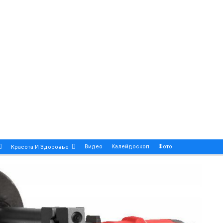
Видео
Калейдоскоп
Фото
Красота И Здоровье
Религия
Инфоблок
Экология