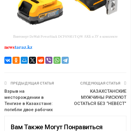
Винтоверт DeWalt PowerStack DCF850E1T-QW АКБ и ЗУ в комплекте
news
taraz.kz
ПРЕДЫДУЩАЯ СТАТЬЯ
СЛЕДУЮЩАЯ СТАТЬЯ
Взрыв на
КАЗАХСТАНСКИЕ
месторождении в
МУЖЧИНЫ РИСКУЮТ
Тенгизе в Казахстане:
ОСТАТЬСЯ БЕЗ “НЕВЕСТ”
погибли двое рабочих
Вам Также Могут Понравиться