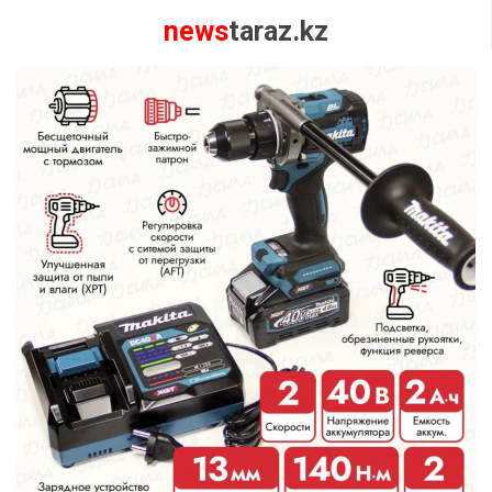
news
taraz.kz