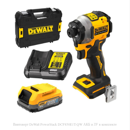
Винтоверт DeWalt PowerStack DCF850E1T-QW АКБ и ЗУ в комплекте