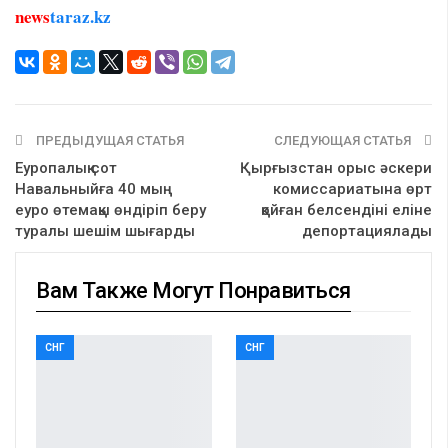
news
taraz.kz
ПРЕДЫДУЩАЯ СТАТЬЯ
СЛЕДУЮЩАЯ СТАТЬЯ
Еуропалық сот
Қырғызстан орыс әскери
Навальныйға 40 мың
комиссариатына өрт
еуро өтемақы өндіріп беру
қойған белсендіні еліне
туралы шешім шығарды
депортациялады
Вам Также Могут Понравиться
СНГ
СНГ