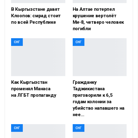
В Кыргызстане давят
На Алтае потерпел
Клоопов: смрад стоит
крушение вертолёт
по всей Республике
Ми-8, четверо человек
погибли
СНГ
СНГ
Как Кыргызстан
Гражданку
променял Манаса
Таджикистана
на ЛГБТ пропаганду
приговорили к 6,5
годам колонии за
убийство напавшего на
нее…
СНГ
СНГ