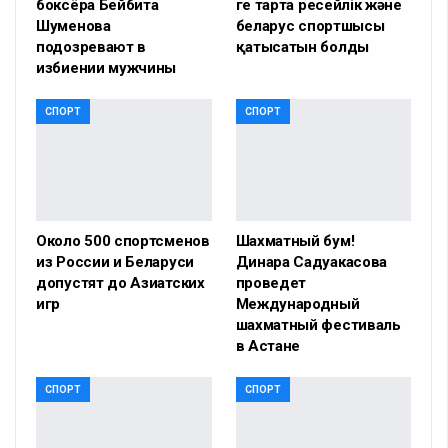
боксёра Бейбита
ге тарта ресейлік және
Шуменова
беларус спортшысы
подозревают в
қатысатын болды
избиении мужчины
СПОРТ
СПОРТ
Около 500 спортсменов
Шахматный бум!
из России и Беларуси
Динара Садуакасова
допустят до Азиатских
проведет
игр
Международный
шахматный фестиваль
в Астане
СПОРТ
СПОРТ