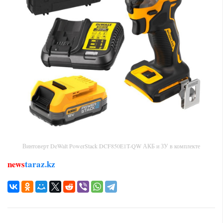
Винтоверт DeWalt PowerStack DCF850E1T-QW АКБ и ЗУ в комплекте
news
taraz.kz