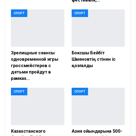
СПОРТ
СПОРТ
Зрелищные сеансы
Боксшы Бейбіт
одновременной игры
Шүменовтің үстінен іс
гроссмейстеров с
қозғалды
детьми пройдут в
рамках…
СПОРТ
СПОРТ
Казахстанского
Азия ойындарына 500-