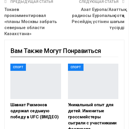
ПРЕДЫДУЩАЯ СТАТЬЯ
СЛЕДУЮЩАЯ СТАТЬЯ
Токаев
Азат Еуропа/Азаттық
прокомментировал
радиосы Еуропалық сотқа
«планы Москвы забрать
Ресейдің үстінен шағым
северные области
түсірді
Казахстана»
Вам Также Могут Понравиться
СПОРТ
СПОРТ
Шавкат Рахмонов
Уникальный опыт для
одержал седьмую
детей. Именитые
победу в UFC (ВМДЕО)
гроссмейстеры
сыграли с участниками
фестиваля,…