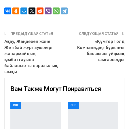
ПРЕДЫДУЩАЯ СТАТЬЯ
СЛЕДУЮЩАЯ СТАТЬЯ
Ақтау, Жаңаөзен және
«Құмтөр Голд
Жетібай жүргізушілері
Компанидің» бұрынғы
жанармайдың
басшысы үйқамаққа
қымбаттауына
шығарылды
байланысты наразылыққа
шықты
Вам Также Могут Понравиться
СНГ
СНГ