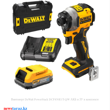
Винтоверт DeWalt PowerStack DCF850E1T-QW АКБ и ЗУ в комплекте
news
taraz.kz