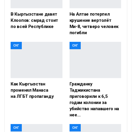
В Кыргызстане давят
На Алтае потерпел
Клоопов: смрад стоит
крушение вертолёт
по всей Республике
Ми-8, четверо человек
погибли
СНГ
СНГ
Как Кыргызстан
Гражданку
променял Манаса
Таджикистана
на ЛГБТ пропаганду
приговорили к 6,5
годам колонии за
убийство напавшего на
нее…
СНГ
СНГ