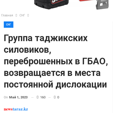
Главная
СНГ
СНГ
Группа таджикских
силовиков,
переброшенных в ГБАО,
возвращается в места
постоянной дислокации
On
Май 1, 2023
160
0
news
taraz.kz