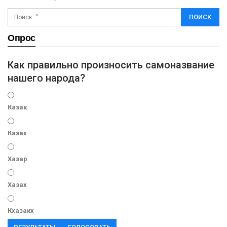
Опрос
Как правильно произносить самоназвание
нашего народа?
Казак
Казах
Хазар
Хазах
Кхазакх