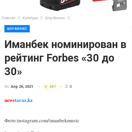
Главная
Культура
Шоу-бизнес
ШОУ-БИЗНЕС
Иманбек номинирован в
рейтинг Forbes «30 до
30»
On
Апр 26, 2021
687
0
news
taraz.kz
Фото:instagram.com/imanbekmusic