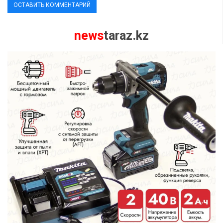
news
taraz.kz