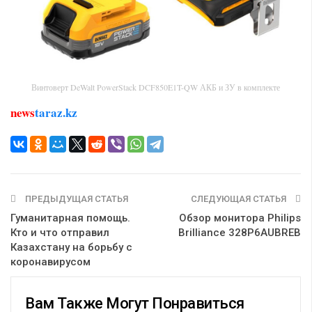
Винтоверт DeWalt PowerStack DCF850E1T-QW АКБ и ЗУ в комплекте
news
taraz.kz
ПРЕДЫДУЩАЯ СТАТЬЯ
СЛЕДУЮЩАЯ СТАТЬЯ
Гуманитарная помощь.
Обзор монитора Philips
Кто и что отправил
Brilliance 328P6AUBREB
Казахстану на борьбу с
коронавирусом
Вам Также Могут Понравиться