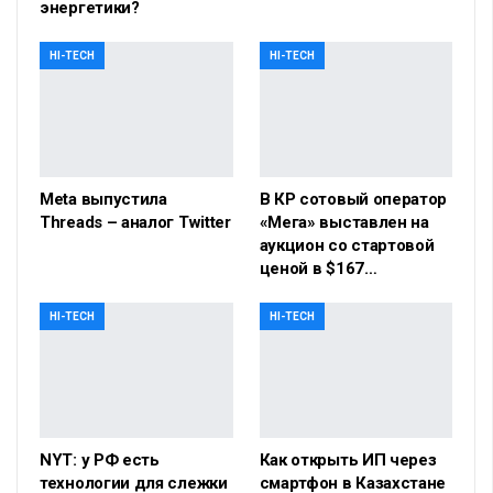
энергетики?
HI-TECH
HI-TECH
Meta выпустила
В КР сотовый оператор
Threads – аналог Twitter
«Мега» выставлен на
аукцион со стартовой
ценой в $167…
HI-TECH
HI-TECH
NYT: у РФ есть
Как открыть ИП через
технологии для слежки
смартфон в Казахстане