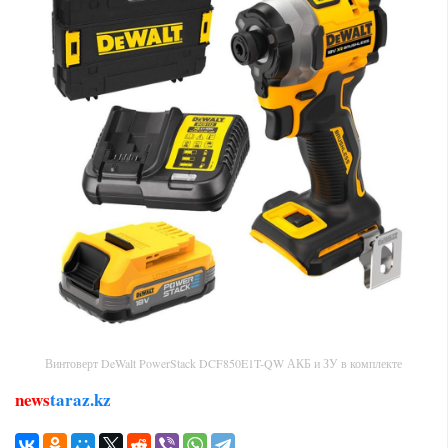
Винтоверт DeWalt PowerStack DCF850E1T-QW АКБ и ЗУ в комплекте
news
taraz.kz