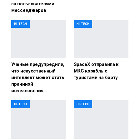
за пользователями
мессенджеров
HI-TECH
HI-TECH
Ученые предупредили,
SpaceX отправила к
что искусственный
МКС корабль с
интеллект может стать
туристами на борту
причиной
исчезновения…
HI-TECH
HI-TECH