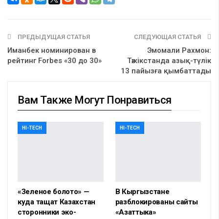
ПРЕДЫДУЩАЯ СТАТЬЯ
СЛЕДУЮЩАЯ СТАТЬЯ
Иманбек номинирован в
Эмомали Рахмон:
рейтинг Forbes «30 до 30»
Тәжікстанда азық-түлік
13 пайызға қымбаттады
Вам Также Могут Понравиться
HI-TECH
HI-TECH
«Зеленое болото» —
В Кыргызстане
куда тащат Казахстан
разблокированы сайты
сторонники эко-
«Азаттыка»