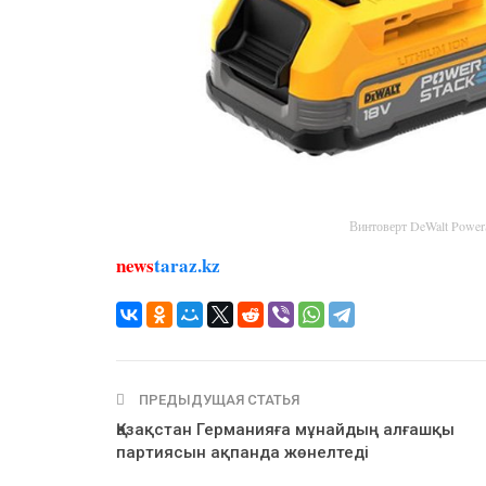
Винтоверт DeWalt Powe
news
taraz.kz
ПРЕДЫДУЩАЯ СТАТЬЯ
Қазақстан Германияға мұнайдың алғашқы
партиясын ақпанда жөнелтеді