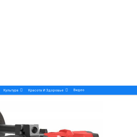
Видео
Культура
Красота И Здоровье
Калейдоскоп
ance And Precision