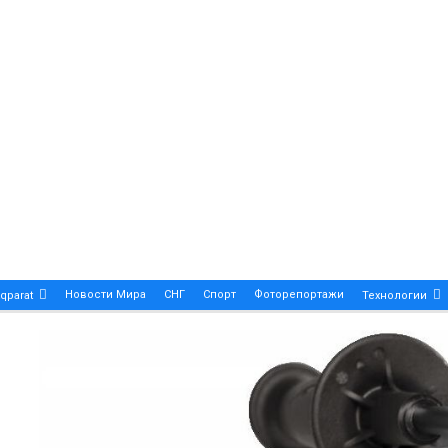
Новости Мира
СНГ
Спорт
Фоторепортажи
qparat
Технологии
Patek Philippe Calatrava DATE – A True Symbol Of Eleg
 Новости Казахстана