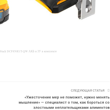
rStack DCF850E1T-QW АКБ и ЗУ в комплекте
СЛЕДУЮЩАЯ СТАТЬЯ
«Ужесточение мер не поможет, нужно менять
мышление» — специалист о том, как бороться со
злостными неплательщиками алиментов