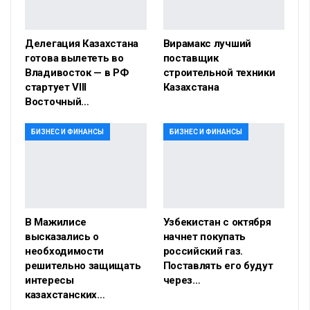
Делегация Казахстана
Вирамакс лучший
готова вылететь во
поставщик
Владивосток — в РФ
строительной техники
стартует VIII
Казахстана
Восточный…
БИЗНЕС И ФИНАНСЫ
БИЗНЕС И ФИНАНСЫ
В Мажилисе
Узбекистан с октября
высказались о
начнет покупать
необходимости
российский газ.
решительно защищать
Поставлять его будут
интересы
через…
казахстанских…