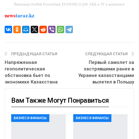
Винтоверт DeWalt PowerStack DCF850E1T-QW АКБ и ЗУ в комплекте
news
taraz.kz
ПРЕДЫДУЩАЯ СТАТЬЯ
СЛЕДУЮЩАЯ СТАТЬЯ
Напряженная
Первый самолет за
геополитическая
застрявшими ранее в
обстановка бьет по
Украине казахстанцами
экономике Казахстана
вылетел в Польшу
Вам Также Могут Понравиться
БИЗНЕС И ФИНАНСЫ
БИЗНЕС И ФИНАНСЫ