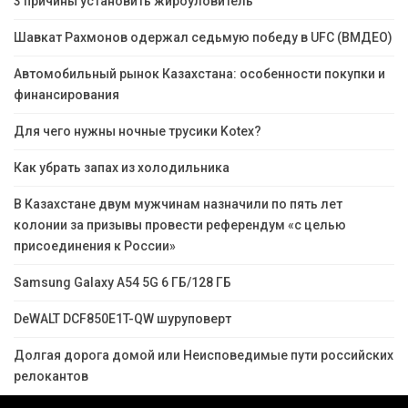
3 причины установить жироуловитель
Шавкат Рахмонов одержал седьмую победу в UFC (ВМДЕО)
Автомобильный рынок Казахстана: особенности покупки и
финансирования
Для чего нужны ночные трусики Kotex?
Как убрать запах из холодильника
В Казахстане двум мужчинам назначили по пять лет
колонии за призывы провести референдум «с целью
присоединения к России»
Samsung Galaxy A54 5G 6 ГБ/128 ГБ
DeWALT DCF850E1T-QW шуруповерт
Долгая дорога домой или Неисповедимые пути российских
релокантов