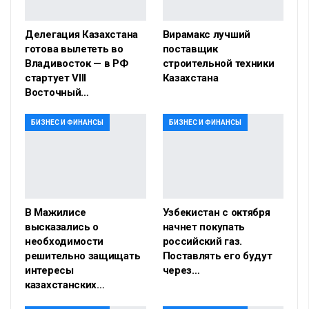
Делегация Казахстана
Вирамакс лучший
готова вылететь во
поставщик
Владивосток — в РФ
строительной техники
стартует VIII
Казахстана
Восточный…
БИЗНЕС И ФИНАНСЫ
БИЗНЕС И ФИНАНСЫ
В Мажилисе
Узбекистан с октября
высказались о
начнет покупать
необходимости
российский газ.
решительно защищать
Поставлять его будут
интересы
через…
казахстанских…