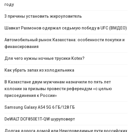
году
3 причины установить жироуловитель
Шавкат Рахмонов одержал седьмую победу в UFC (ВМДЕО)
Автомобильный рынок Казахстана: особенности покупки и
финансирования
Для чего нужны ночные трусики Kotex?
Как убрать запах из холодильника
В Казахстане двум мужчинам назначили по пять лет
колонии за призывы провести референдум «с целью
присоединения к России»
Samsung Galaxy A54 5G 6 ГБ/128 ГБ
DeWALT DCF850E1T-QW шуруповерт
Долгая дорога домой или Неисповедимые пути российских