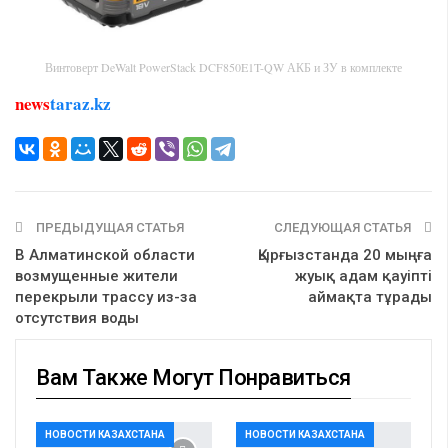
Винтоверт DeWalt PowerStack DCF850E1T-QW АКБ и ЗУ в комплекте
news
taraz.kz
ПРЕДЫДУЩАЯ СТАТЬЯ
СЛЕДУЮЩАЯ СТАТЬЯ
В Алматинской области
Қырғызстанда 20 мыңға
возмущенные жители
жуық адам қауіпті
перекрыли трассу из-за
аймақта тұрады
отсутствия воды
Вам Также Могут Понравиться
НОВОСТИ КАЗАХСТАНА
НОВОСТИ КАЗАХСТАНА