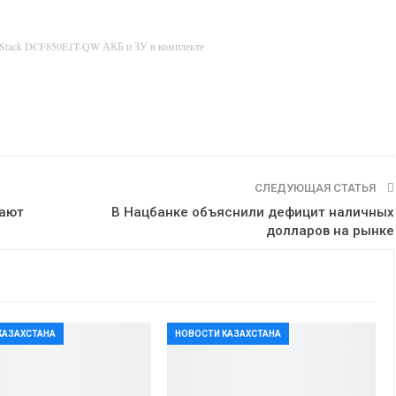
rStack DCF850E1T-QW АКБ и ЗУ в комплекте
СЛЕДУЮЩАЯ СТАТЬЯ
дают
В Нацбанке объяснили дефицит наличных
долларов на рынке
КАЗАХСТАНА
НОВОСТИ КАЗАХСТАНА