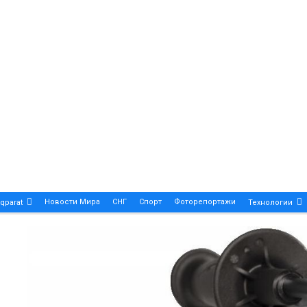
Новости Мира
СНГ
Спорт
Фоторепортажи
qparat
Технологии
Patek Philippe Calatrava DATE – A True Symbol Of Eleg
 Новости Казахстана