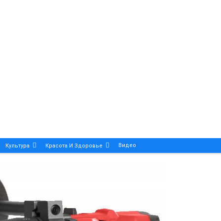
Видео
Культура
Красота И Здоровье
Калейдоскоп
ance And Precision