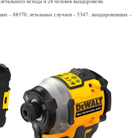
летального исхода и 24 человек выздоровели.
ших – 88370, летальных случаев – 5347 , выздоровевших –