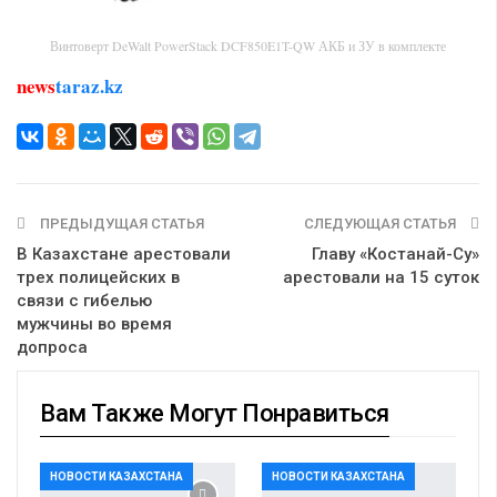
Винтоверт DeWalt PowerStack DCF850E1T-QW АКБ и ЗУ в комплекте
news
taraz.kz
ПРЕДЫДУЩАЯ СТАТЬЯ
СЛЕДУЮЩАЯ СТАТЬЯ
В Казахстане арестовали
Главу «Костанай-Су»
трех полицейских в
арестовали на 15 суток
связи с гибелью
мужчины во время
допроса
Вам Также Могут Понравиться
НОВОСТИ КАЗАХСТАНА
НОВОСТИ КАЗАХСТАНА