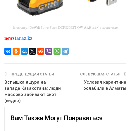
Винтоверт DeWalt PowerStack DCF850E1T-QW АКБ и ЗУ в комплекте
news
taraz.kz
ПРЕДЫДУЩАЯ СТАТЬЯ
СЛЕДУЮЩАЯ СТАТЬЯ
Вспышка ящура на
Условия карантина
западе Казахстана: люди
ослабили в Алматы
массово забивают скот
(видео)
Вам Также Могут Понравиться