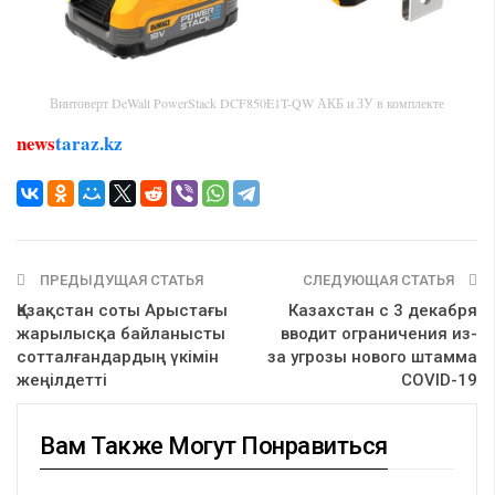
Винтоверт DeWalt PowerStack DCF850E1T-QW АКБ и ЗУ в комплекте
news
taraz.kz
ПРЕДЫДУЩАЯ СТАТЬЯ
СЛЕДУЮЩАЯ СТАТЬЯ
Қазақстан соты Арыстағы
Казахстан с 3 декабря
жарылысқа байланысты
вводит ограничения из-
сотталғандардың үкімін
за угрозы нового штамма
жеңілдетті
COVID-19
Вам Также Могут Понравиться