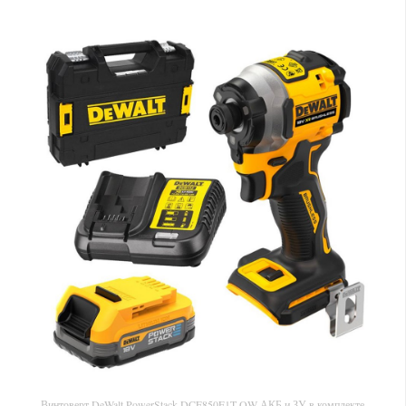
Винтоверт DeWalt PowerStack DCF850E1T-QW АКБ и ЗУ в комплекте