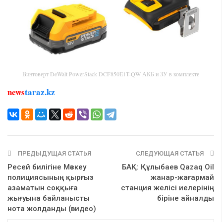
Винтоверт DeWalt PowerStack DCF850E1T-QW АКБ и ЗУ в комплекте
news
taraz.kz
ПРЕДЫДУЩАЯ СТАТЬЯ
СЛЕДУЮЩАЯ СТАТЬЯ
Ресей билігіне Мәскеу
БАҚ: Құлыбаев Qazaq Oil
полициясының қырғыз
жанар-жағармай
азаматын соққыға
станция желісі иелерінің
жығуына байланысты
біріне айналды
нота жолданды (видео)