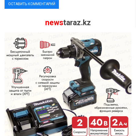
news
taraz.kz