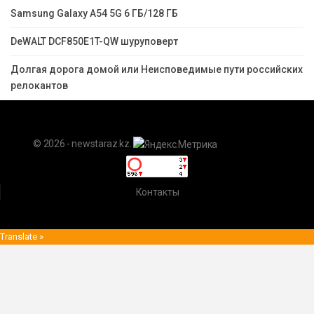
Samsung Galaxy A54 5G 6 ГБ/128 ГБ
DeWALT DCF850E1T-QW шуруповерт
Долгая дорога домой или Неисповедимые пути российских
релокантов
© 2026 - newstaraz.kz.
Контакты
Translate »