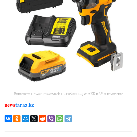
Винтоверт DeWalt PowerStack DCF850E1T-QW АКБ и ЗУ в комплекте
news
taraz.kz