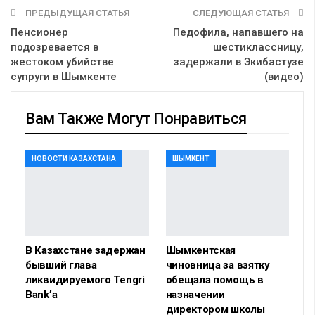
ПРЕДЫДУЩАЯ СТАТЬЯ
СЛЕДУЮЩАЯ СТАТЬЯ
Пенсионер
Педофила, напавшего на
подозревается в
шестиклассницу,
жестоком убийстве
задержали в Экибастузе
супруги в Шымкенте
(видео)
Вам Также Могут Понравиться
НОВОСТИ КАЗАХСТАНА
ШЫМКЕНТ
В Казахстане задержан
Шымкентская
бывший глава
чиновница за взятку
ликвидируемого Tengri
обещала помощь в
Bank’а
назначении
директором школы