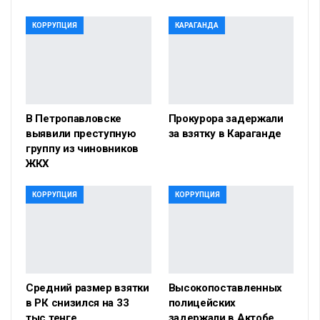
КОРРУПЦИЯ
КАРАГАНДА
В Петропавловске
Прокурора задержали
выявили преступную
за взятку в Караганде
группу из чиновников
ЖКХ
КОРРУПЦИЯ
КОРРУПЦИЯ
Cредний размер взятки
Высокопоставленных
в РК снизился на 33
полицейских
тыс тенге
задержали в Актобе