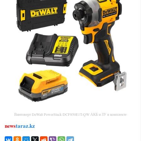
Винтоверт DeWalt PowerStack DCF850E1T-QW АКБ и ЗУ в комплекте
news
taraz.kz